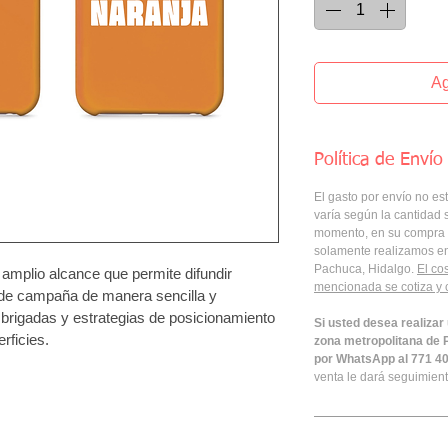
Ag
Política de Envío
El gasto por envío no est
varía según la cantidad s
momento, en su compra a
solamente realizamos en
Pachuca, Hidalgo. 
El co
 amplio alcance que permite difundir 
mencionada se cotiza y c
de campaña de manera sencilla y 
, brigadas y estrategias de posicionamiento 
Si usted desea realizar
rficies.
zona metropolitana de 
por WhatsApp al 771 40
venta le dará seguimient