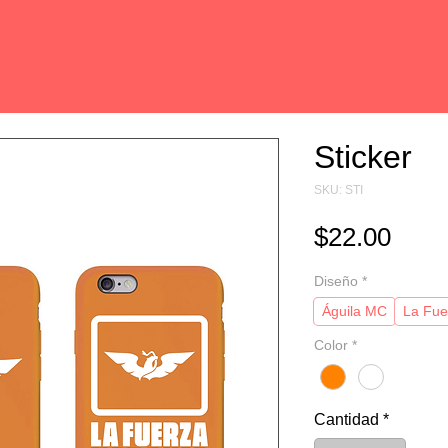
Sticker
SKU: STI
Prec
$22.00
Diseño
*
Águila MC
La Fue
Color
*
Cantidad
*