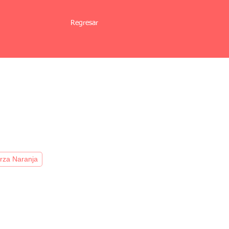
Regresar
io
rza Naranja