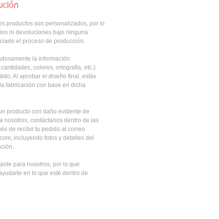
ución
os productos son personalizados, por lo 
os ni devoluciones bajo ninguna 
iciado el proceso de producción.
adosamente la información 
antidades, colores, ortografía, etc.) 
ido. Al aprobar el diseño final, estás 
la fabricación con base en dicha 
un producto con daño evidente de 
e a nosotros, contáctanos dentro de las 
s de recibir tu pedido al correo 
m, incluyendo fotos y detalles del 
ción.
ante para nosotros, por lo que 
yudarte en lo que esté dentro de 