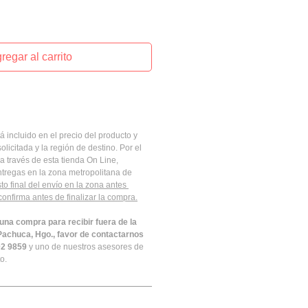
regar al carrito
á incluido en el precio del producto y 
olicitada y la región de destino. Por el 
 través de esta tienda On Line, 
tregas en la zona metropolitana de 
sto final del envío en la zona antes 
onfirma antes de finalizar la compra.
 una compra para recibir fuera de la 
Pachuca, Hgo., favor de contactarnos 
2 9859 
y uno de nuestros asesores de 
o.