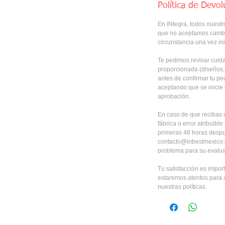
Política de Devol
En INtegra, todos nuestr
que no aceptamos cambi
circunstancia una vez in
Te pedimos revisar cuid
proporcionada (diseños, c
antes de confirmar tu ped
aceptando que se inicie 
aprobación.
En caso de que recibas 
fábrica o error atribuibl
primeras 48 horas despué
contacto@inbestmexico.co
problema para su evalua
Tu satisfacción es import
estaremos atentos para a
nuestras políticas.