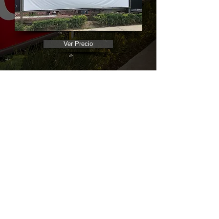
Ver Precio
Valla
ZP4
Ubicado frente a la reja del
Hotel
Camino Real (4to anuncio)