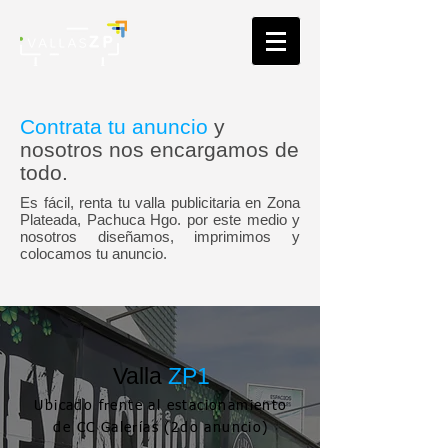
Contrata tu anuncio
y
nosotros nos encargamos de
todo.
Es fácil, renta tu valla publicitaria en Zona
Plateada, Pachuca Hgo. por este medio y
nosotros diseñamos, imprimimos y
colocamos tu anuncio.
Valla
ZP1
Ubicado frente al estacionamiento
de CC Galerías (2do anuncio)